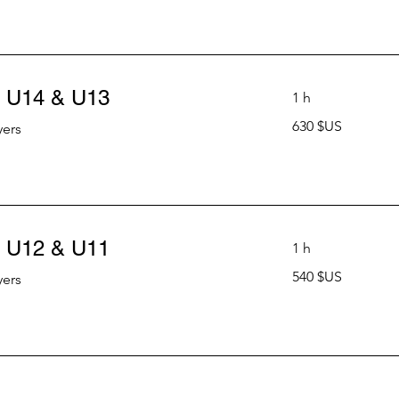
Unis
 U14 & U13
1 h
630
630 $US
yers
dollars
des
États-
Unis
 U12 & U11
1 h
540
540 $US
yers
dollars
des
États-
Unis