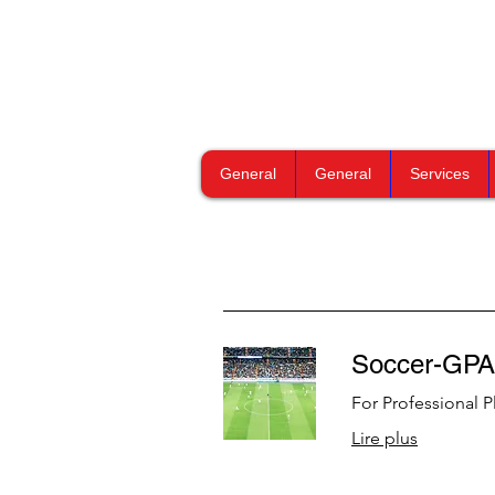
General
General
Services
Soccer-GP
For Professional P
Lire plus