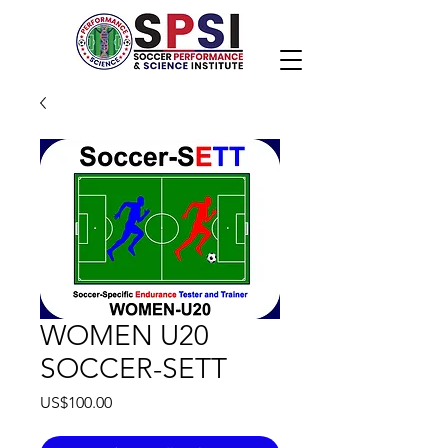
WOMEN U20
SOCCER-SETT
價
US$100.00
格