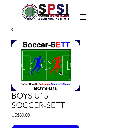
BOYS U15
SOCCER-SETT
價
US$80.00
格